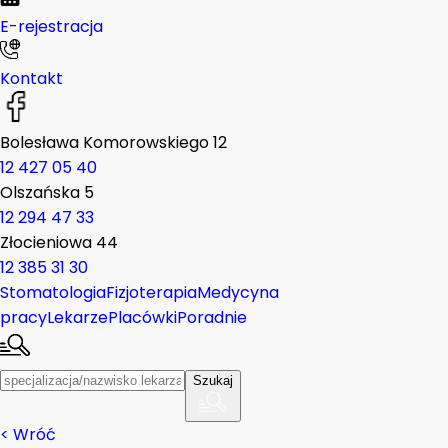
E-rejestracja
Kontakt
Bolesława Komorowskiego 12
12 427 05 40
Olszańska 5
12 294 47 33
Złocieniowa 44
12 385 31 30
Stomatologia
Fizjoterapia
Medycyna
pracy
Lekarze
Placówki
Poradnie
Szukaj
<
Wróć