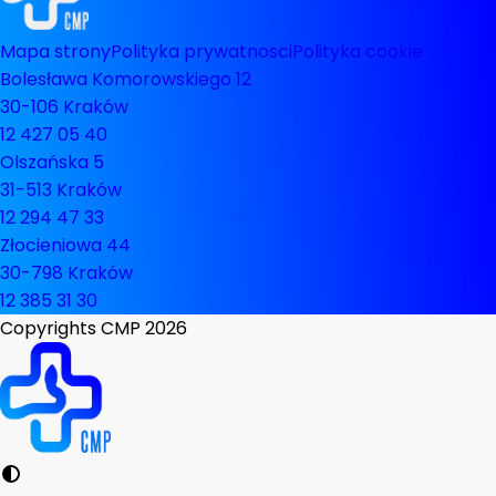
Mapa strony
Polityka prywatnosci
Polityka cookie
Bolesława Komorowskiego 12
30-106 Kraków
12 427 05 40
Olszańska 5
31-513 Kraków
12 294 47 33
Złocieniowa 44
30-798 Kraków
12 385 31 30
Copyrights CMP
2026