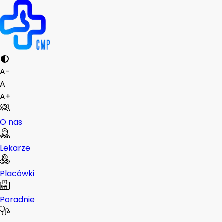
A-
A
A+
O nas
Lekarze
Placówki
Poradnie