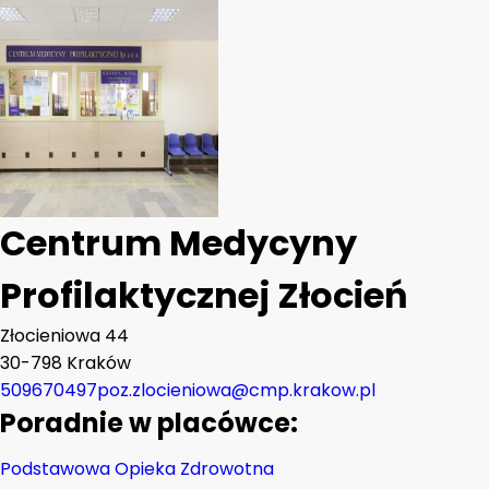
Centrum Medycyny
Profilaktycznej Złocień
Złocieniowa 44
30-798 Kraków
509670497
poz.zlocieniowa@cmp.krakow.pl
Poradnie w placówce:
Podstawowa Opieka Zdrowotna