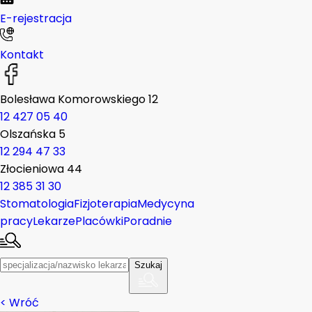
E-rejestracja
Kontakt
Bolesława Komorowskiego 12
12 427 05 40
Olszańska 5
12 294 47 33
Złocieniowa 44
12 385 31 30
Stomatologia
Fizjoterapia
Medycyna
pracy
Lekarze
Placówki
Poradnie
Szukaj
<
Wróć