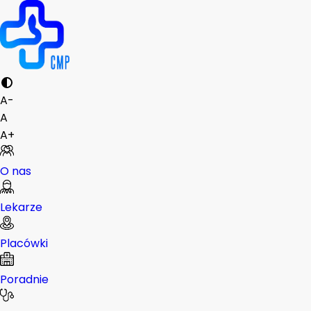
A-
A
A+
O nas
Lekarze
Placówki
Poradnie