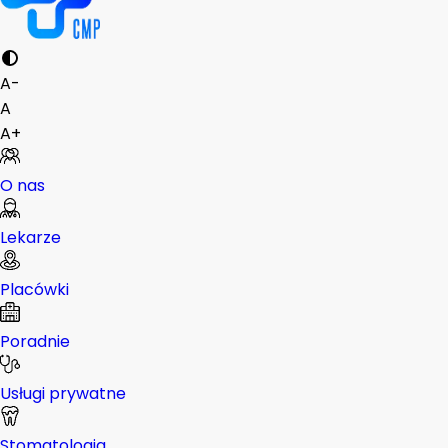
A-
A
A+
O nas
Lekarze
Placówki
Poradnie
Usługi prywatne
Stomatologia