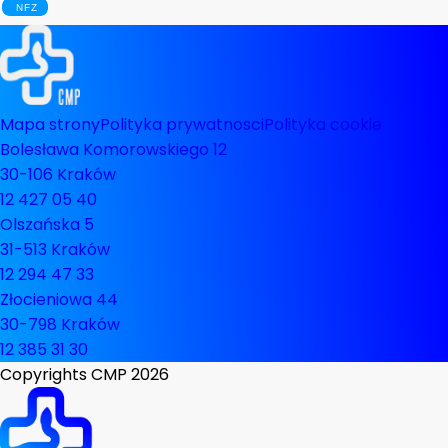
Mapa strony
Polityka prywatnosci
Polityka cookie
Bolesława Komorowskiego 12
30-106 Kraków
12 427 05 40
Olszańska 5
31-513 Kraków
12 294 47 33
Złocieniowa 44
30-798 Kraków
12 385 31 30
Copyrights CMP
2026