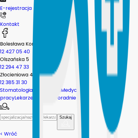
E-rejestracja
Kontakt
Bolesława Komorowskiego 12
12 427 05 40
Olszańska 5
12 294 47 33
Złocieniowa 44
12 385 31 30
Stomatologia
Fizjoterapia
Medycyna
pracy
Lekarze
Placówki
Poradnie
Szukaj
<
Wróć