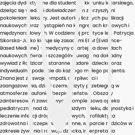
zajęcia dydaktyczne dla studentów kierunku lekarskiego,
dzieląc się wiedzą i doświadczeniem z przyszłymi
pokoleniami lekarzy. Jest autorką licznych publikacji
naukowych oraz wystąpień na kongresach krajowych i
międzynarodowych. W codziennej praktyce lek. Patrycja
Sikorska-Juśko kieruje się zasadami EBM (Evidence-
Based Medicine) – medycyny opartej na dowodach
naukowych. Zwraca szczególną uwagę na dokładny
wywiad z Rodzicami, staranne badanie dziecka oraz
indywidualne podejście do każdego małego pacjenta.
Znana jest ze swojej empatii, cierpliwości i
zaangażowania, dzięki czemu wizyty przebiegają w
atmosferze zaufania i bezpieczeństwa. Obszary
zainteresowań zawodowych: kompleksowa opieka
pediatryczna nad dziećmi w każdym wieku, diagnostyka i
leczenie infekcji dróg oddechowych, profilaktyka
zdrowotna i szczepienia ochronne, wsparcie rodziców w
zakresie żywienia i rozwoju dziecka, interpretacja