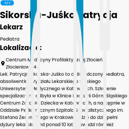
Sikorska-Juśko Patrycja
Lekarz
Pediatra
Lokalizacje:
Centrum Medycyny Profilaktycznej Złocień
Złocieniowa 44
Lek. Patrycja Sikorska-Juśko to doświadczony pediatra,
absolwentka Wydziału Lekarskiego Śląskiego
Uniwersytetu Medycznego w Katowicach. Szkolenie
specjalizacyjne odbyła w Klinice Pediatrii Górnośląskiego
Centrum Zdrowia Dziecka w Katowicach, a następnie w
Oddziale Pediatrycznym Szpitala Specjalistycznego im.
Stefana Żeromskiego w Krakowie, gdzie do dziś pełni
dyżury lekarskie. Od ponad 10 lat prowadzi również