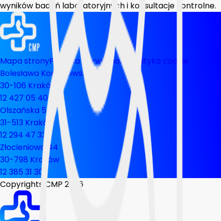
wyników badań laboratoryjnych i konsultacje kontrolne.
Mapa strony
Polityka prywatnosci
Polityka cookie
Bolesława Komorowskiego 12
30-106 Kraków
12 427 05 40
Olszańska 5
31-513 Kraków
12 294 47 33
Złocieniowa 44
30-798 Kraków
12 385 31 30
Copyrights CMP
2026