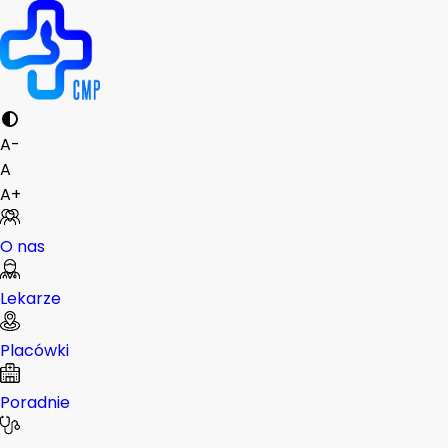
A-
A
A+
O nas
Lekarze
Placówki
Poradnie