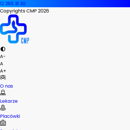
12 385 31 30
Copyrights CMP
2026
A-
A
A+
O nas
Lekarze
Placówki