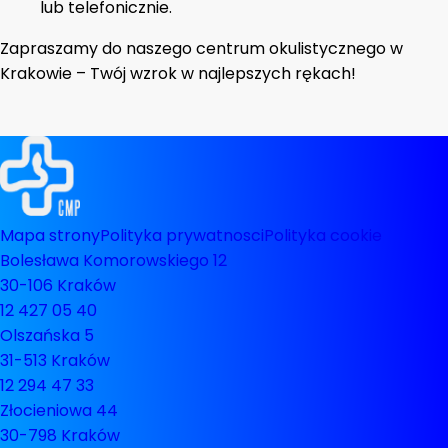
lub telefonicznie.
Zapraszamy do naszego centrum okulistycznego w
Krakowie – Twój wzrok w najlepszych rękach!
Mapa strony
Polityka prywatnosci
Polityka cookie
Bolesława Komorowskiego 12
30-106 Kraków
12 427 05 40
Olszańska 5
31-513 Kraków
12 294 47 33
Złocieniowa 44
30-798 Kraków