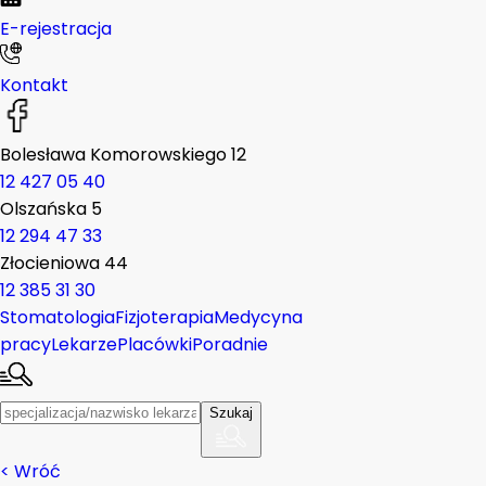
E-rejestracja
Kontakt
Bolesława Komorowskiego 12
12 427 05 40
Olszańska 5
12 294 47 33
Złocieniowa 44
12 385 31 30
Stomatologia
Fizjoterapia
Medycyna
pracy
Lekarze
Placówki
Poradnie
Szukaj
<
Wróć