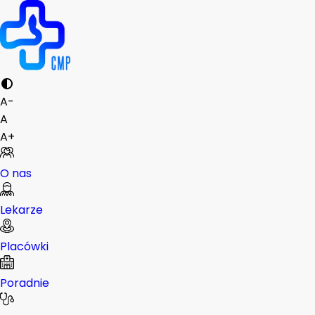
A-
A
A+
O nas
Lekarze
Placówki
Poradnie