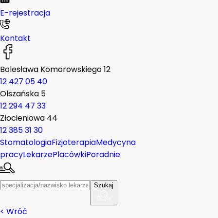
E-rejestracja
Kontakt
Bolesława Komorowskiego 12
12 427 05 40
Olszańska 5
12 294 47 33
Złocieniowa 44
12 385 31 30
Stomatologia
Fizjoterapia
Medycyna
pracy
Lekarze
Placówki
Poradnie
Szukaj
<
Wróć