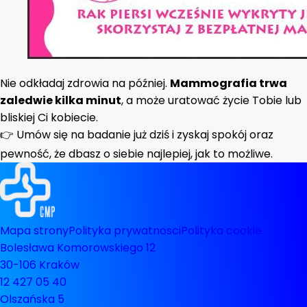
Nie odkładaj zdrowia na później.
Mammografia trwa
zaledwie kilka minut
, a może uratować życie Tobie lub
bliskiej Ci kobiecie.
👉 Umów się na badanie już dziś i zyskaj spokój oraz
pewność, że dbasz o siebie najlepiej, jak to możliwe.
Mapa strony
Polityka prywatnosci
Polityka cookie
Bolesława Komorowskiego 12
30-106 Kraków
12 427 05 40
Olszańska 5