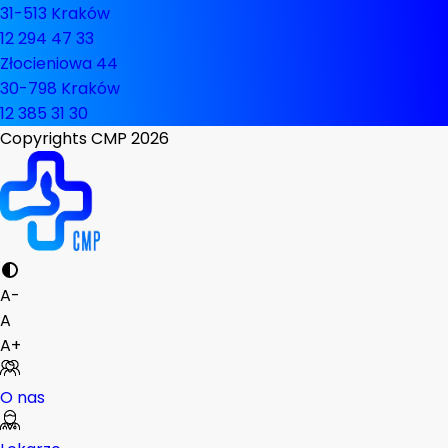
31-513 Kraków
12 294 47 33
Złocieniowa 44
30-798 Kraków
12 385 31 30
Copyrights CMP
2026
A-
A
A+
O nas