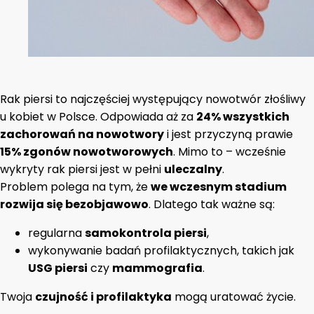
Rak piersi to najczęściej występujący nowotwór złośliwy
u kobiet w Polsce. Odpowiada aż za
24% wszystkich
zachorowań na nowotwory
i jest przyczyną prawie
15% zgonów nowotworowych
. Mimo to – wcześnie
wykryty rak piersi jest w pełni
uleczalny
.
Problem polega na tym, że
we wczesnym stadium
rozwija się bezobjawowo
. Dlatego tak ważne są:
regularna
samokontrola piersi
,
wykonywanie badań profilaktycznych, takich jak
USG piersi
czy
mammografia
.
Twoja
czujność i profilaktyka
mogą uratować życie.