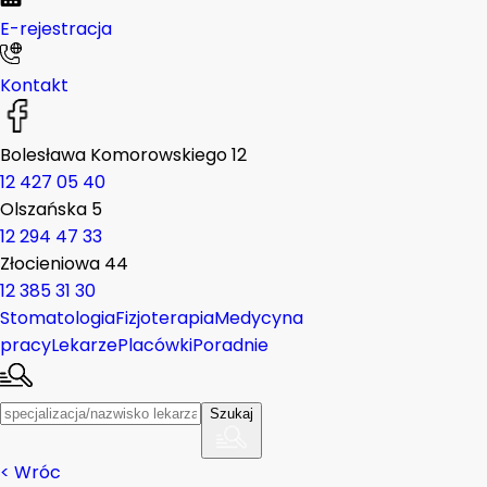
E-rejestracja
Kontakt
Bolesława Komorowskiego 12
12 427 05 40
Olszańska 5
12 294 47 33
Złocieniowa 44
12 385 31 30
Stomatologia
Fizjoterapia
Medycyna
pracy
Lekarze
Placówki
Poradnie
Szukaj
< Wróc