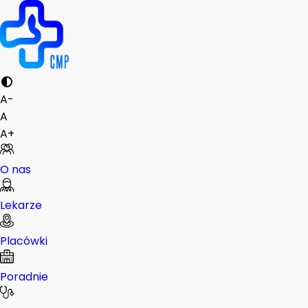
A-
A
A+
O nas
Lekarze
Placówki
Poradnie