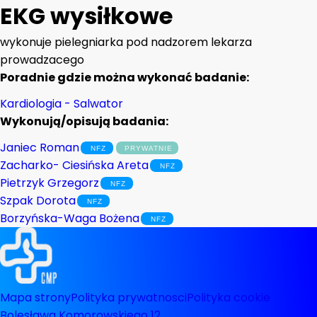
EKG wysiłkowe
wykonuje pielegniarka pod nadzorem lekarza
prowadzacego
Poradnie gdzie można wykonać badanie:
Kardiologia - Salwator
Wykonują/opisują badania:
Janiec Roman
Zacharko- Ciesińska Areta
Pietrzyk Grzegorz
Szpak Dorota
Borzyńska-Waga Bożena
Mapa strony
Polityka prywatnosci
Polityka cookie
Bolesława Komorowskiego 12