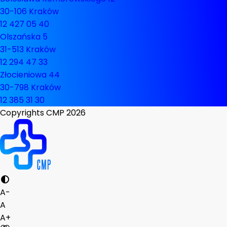
30-106 Kraków
12 427 05 40
Olszańska 5
31-513 Kraków
12 294 47 33
Złocieniowa 44
30-798 Kraków
12 385 31 30
Copyrights CMP
2026
A-
A
A+