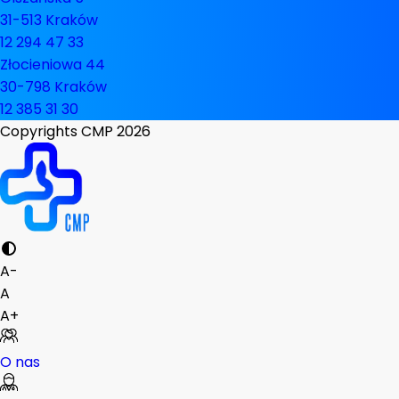
31-513 Kraków
12 294 47 33
Złocieniowa 44
30-798 Kraków
12 385 31 30
Copyrights CMP
2026
A-
A
A+
O nas