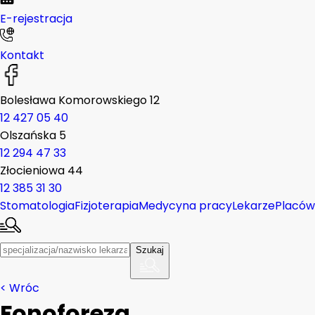
E-rejestracja
Kontakt
Bolesława Komorowskiego 12
12 427 05 40
Olszańska 5
12 294 47 33
Złocieniowa 44
12 385 31 30
Stomatologia
Fizjoterapia
Medycyna pracy
Lekarze
Placów
Szukaj
< Wróc
Fonoforeza