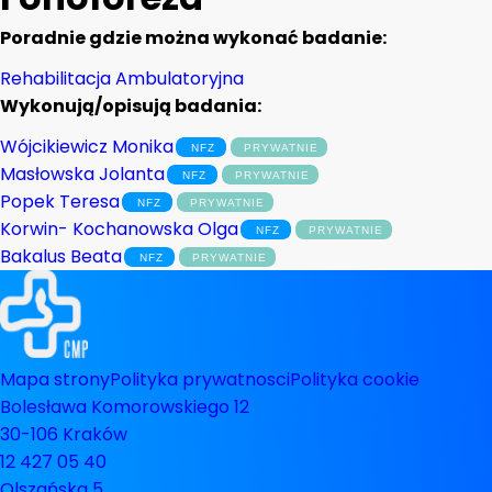
Poradnie gdzie można wykonać badanie:
Rehabilitacja Ambulatoryjna
Wykonują/opisują badania:
Wójcikiewicz Monika
Masłowska Jolanta
Popek Teresa
Korwin- Kochanowska Olga
Bakalus Beata
Mapa strony
Polityka prywatnosci
Polityka cookie
Bolesława Komorowskiego 12
30-106 Kraków
12 427 05 40
Olszańska 5