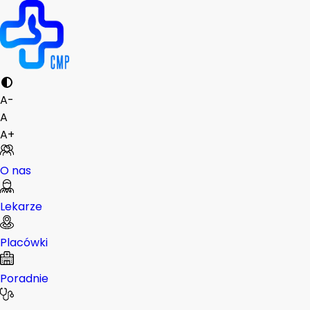
A-
A
A+
O nas
Lekarze
Placówki
Poradnie