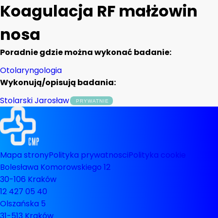
Koagulacja RF małżowin
nosa
Poradnie gdzie można wykonać badanie:
Otolaryngologia
Wykonują/opisują badania:
Stolarski Jarosław
Mapa strony
Polityka prywatnosci
Polityka cookie
Bolesława Komorowskiego 12
30-106 Kraków
12 427 05 40
Olszańska 5
31-513 Kraków