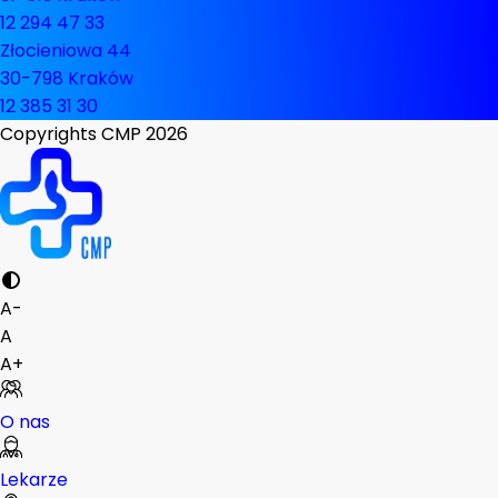
12 294 47 33
Złocieniowa 44
30-798 Kraków
12 385 31 30
Copyrights CMP
2026
A-
A
A+
O nas
Lekarze