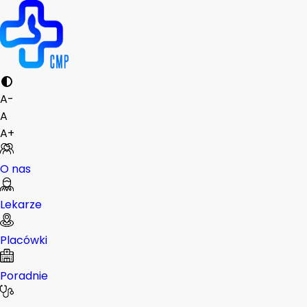
A-
A
A+
O nas
Lekarze
Placówki
Poradnie