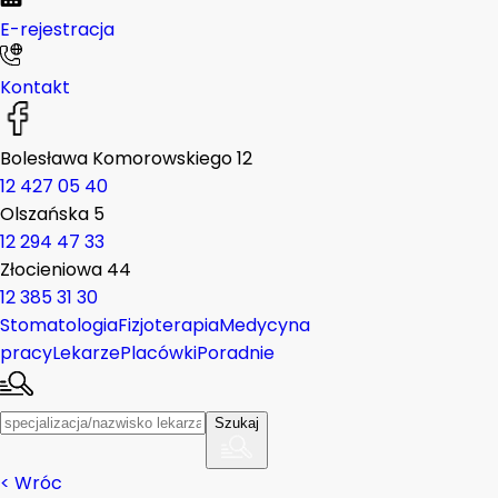
E-rejestracja
Kontakt
Bolesława Komorowskiego 12
12 427 05 40
Olszańska 5
12 294 47 33
Złocieniowa 44
12 385 31 30
Stomatologia
Fizjoterapia
Medycyna
pracy
Lekarze
Placówki
Poradnie
Szukaj
< Wróc