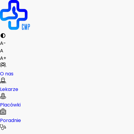
A-
A
A+
O nas
Lekarze
Placówki
Poradnie