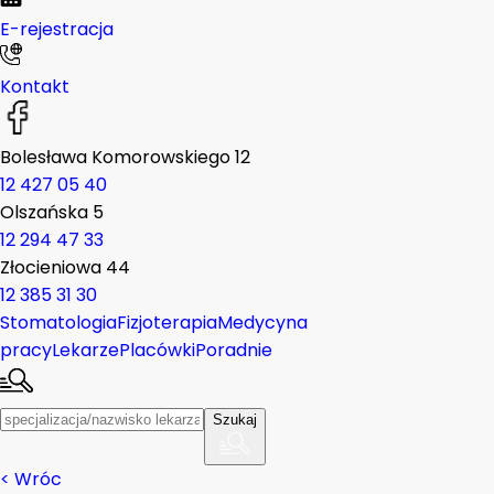
E-rejestracja
Kontakt
Bolesława Komorowskiego 12
12 427 05 40
Olszańska 5
12 294 47 33
Złocieniowa 44
12 385 31 30
Stomatologia
Fizjoterapia
Medycyna
pracy
Lekarze
Placówki
Poradnie
Szukaj
< Wróc