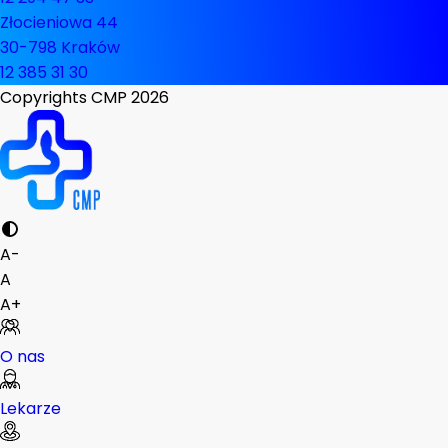
Złocieniowa 44
30-798 Kraków
12 385 31 30
Copyrights CMP
2026
A-
A
A+
O nas
Lekarze