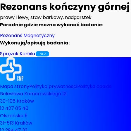
Rezonans kończyny górnej
prawy i lewy, staw barkowy, nadgarstek
Poradnie gdzie można wykonać badanie:
Rezonans Magnetyczny
Wykonują/opisują badania:
Sprężak Kamila
Mapa strony
Polityka prywatnosci
Polityka cookie
Bolesława Komorowskiego 12
30-106 Kraków
12 427 05 40
Olszańska 5
31-513 Kraków
12 294 47 33