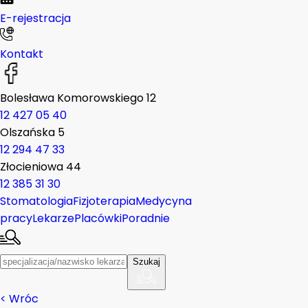
E-rejestracja
Kontakt
Bolesława Komorowskiego 12
12 427 05 40
Olszańska 5
12 294 47 33
Złocieniowa 44
12 385 31 30
Stomatologia
Fizjoterapia
Medycyna
pracy
Lekarze
Placówki
Poradnie
Szukaj
< Wróc