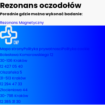
Rezonans oczodołów
Poradnie gdzie można wykonać badanie:
Rezonans Magnetyczny
Mapa strony
Polityka prywatnosci
Polityka cookie
Bolesława Komorowskiego 12
30-106 Kraków
12 427 05 40
Olszańska 5
31-513 Kraków
12 294 47 33
Złocieniowa 44
30-798 Kraków
12 385 31 30