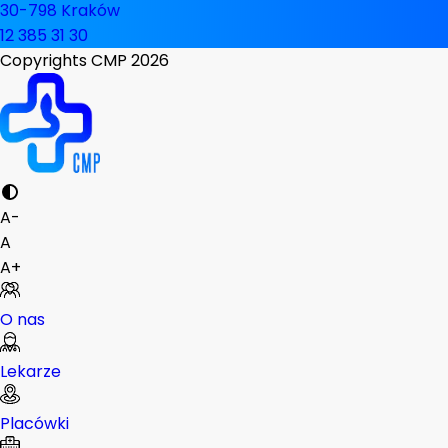
30-798 Kraków
12 385 31 30
Copyrights CMP
2026
A-
A
A+
O nas
Lekarze
Placówki