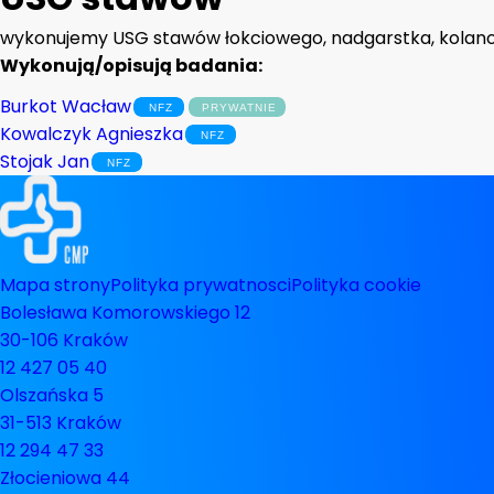
wykonujemy USG stawów łokciowego, nadgarstka, kolan
Wykonują/opisują badania:
Burkot Wacław
Kowalczyk Agnieszka
Stojak Jan
Mapa strony
Polityka prywatnosci
Polityka cookie
Bolesława Komorowskiego 12
30-106 Kraków
12 427 05 40
Olszańska 5
31-513 Kraków
12 294 47 33
Złocieniowa 44