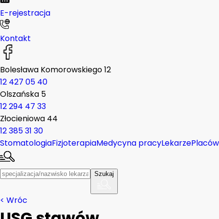
E-rejestracja
Kontakt
Bolesława Komorowskiego 12
12 427 05 40
Olszańska 5
12 294 47 33
Złocieniowa 44
12 385 31 30
Stomatologia
Fizjoterapia
Medycyna pracy
Lekarze
Placów
Szukaj
< Wróc
USG stawów