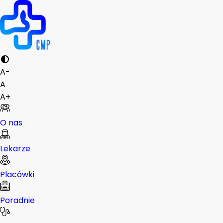
A-
A
A+
O nas
Lekarze
Placówki
Poradnie