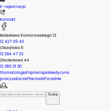
E-rejestracja
Kontakt
Bolesława Komorowskiego 12
12 427 05 40
Olszańska 5
12 294 47 33
Złocieniowa 44
12 385 31 30
Stomatologia
Fizjoterapia
Medycyna
pracy
Lekarze
Placówki
Poradnie
Szukaj