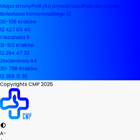
Mapa strony
Polityka prywatnosci
Polityka cookie
Bolesława Komorowskiego 12
30-106 Kraków
12 427 05 40
Olszańska 5
31-513 Kraków
12 294 47 33
Złocieniowa 44
30-798 Kraków
12 385 31 30
Copyrights CMP
2026
A-