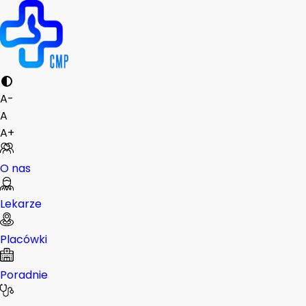
A-
A
A+
O nas
Lekarze
Placówki
Poradnie