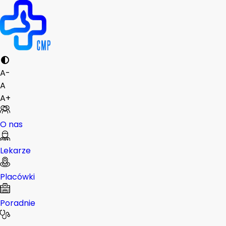
A-
A
A+
O nas
Lekarze
Placówki
Poradnie