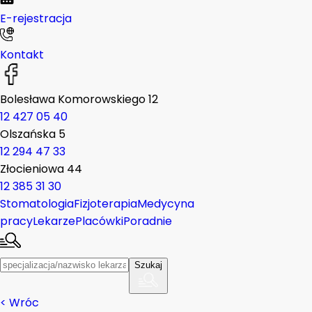
E-rejestracja
Kontakt
Bolesława Komorowskiego 12
12 427 05 40
Olszańska 5
12 294 47 33
Złocieniowa 44
12 385 31 30
Stomatologia
Fizjoterapia
Medycyna
pracy
Lekarze
Placówki
Poradnie
Szukaj
< Wróc