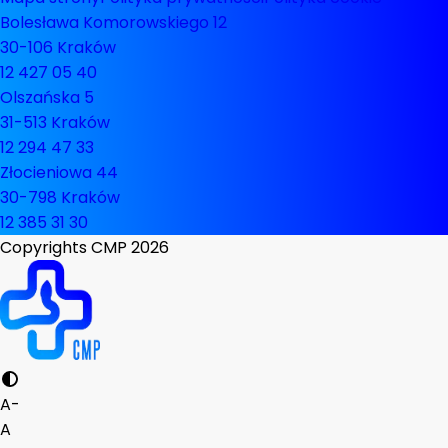
Bolesława Komorowskiego 12
30-106 Kraków
12 427 05 40
Olszańska 5
31-513 Kraków
12 294 47 33
Złocieniowa 44
30-798 Kraków
12 385 31 30
Copyrights CMP
2026
A-
A