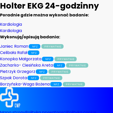
Holter EKG 24-godzinny
Poradnie gdzie można wykonać badanie:
Kardiologia
Kardiologia
Wykonują/opisują badania:
Janiec Roman
Celibała Rafał
Konopka Małgorzata
Zacharko- Ciesińska Areta
Pietrzyk Grzegorz
Szpak Dorota
Borzyńska-Waga Bożena
Mapa strony
Polityka prywatnosci
Polityka cookie