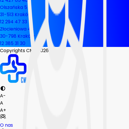
12 427 05 40
Olszańska 5
31-513 Kraków
12 294 47 33
Złocieniowa 44
30-798 Kraków
12 385 31 30
Copyrights CMP
2026
A-
A
A+
O nas