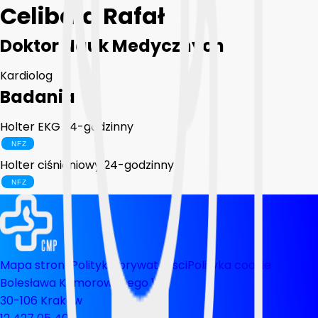
Celibała Rafał
Doktor Nauk Medycznych
Kardiolog
Badania
Holter EKG 24-godzinny
Holter ciśnieniowy 24-godzinny
Mapa strony
Polityka prywatnosci
Polityka cookie
Bolesława Komorowskiego 12
30-106 Kraków