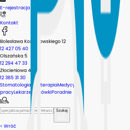
E-rejestracja
Kontakt
Bolesława Komorowskiego 12
12 427 05 40
Olszańska 5
12 294 47 33
Złocieniowa 44
12 385 31 30
Stomatologia
Fizjoterapia
Medycyna
pracy
Lekarze
Placówki
Poradnie
Szukaj
<
Wróć