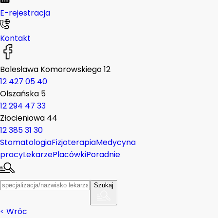
E-rejestracja
Kontakt
Bolesława Komorowskiego 12
12 427 05 40
Olszańska 5
12 294 47 33
Złocieniowa 44
12 385 31 30
Stomatologia
Fizjoterapia
Medycyna
pracy
Lekarze
Placówki
Poradnie
Szukaj
< Wróc