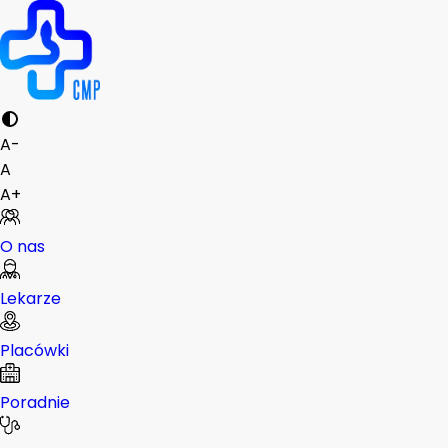
A-
A
A+
O nas
Lekarze
Placówki
Poradnie