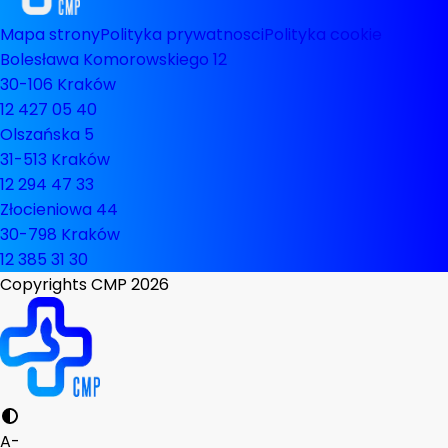
Mapa strony
Polityka prywatnosci
Polityka cookie
Bolesława Komorowskiego 12
30-106 Kraków
12 427 05 40
Olszańska 5
31-513 Kraków
12 294 47 33
Złocieniowa 44
30-798 Kraków
12 385 31 30
Copyrights CMP
2026
A-