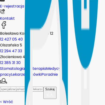
E-rejestracja
Kontakt
Bolesława Komorowskiego 12
12 427 05 40
Olszańska 5
12 294 47 33
Złocieniowa 44
12 385 31 30
Stomatologia
Fizjoterapia
Medycyna
pracy
Lekarze
Placówki
Poradnie
Szukaj
<
Wróć