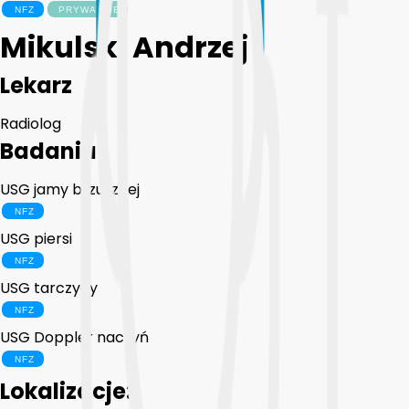
Mikulski Andrzej
Lekarz
Radiolog
Badania
USG jamy brzusznej
USG piersi
USG tarczycy
USG Doppler naczyń
Lokalizacje: