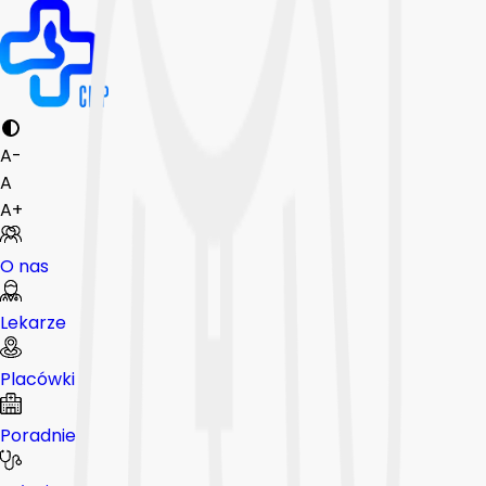
A-
A
A+
O nas
Lekarze
Placówki
Poradnie