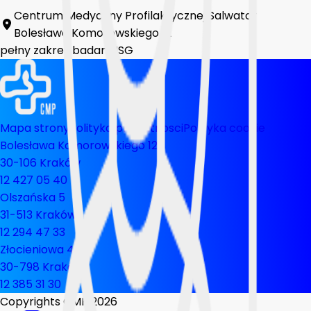
Centrum Medycyny Profilaktycznej Salwator
Bolesława Komorowskiego 12
pełny zakres badan USG
Mapa strony
Polityka prywatnosci
Polityka cookie
Bolesława Komorowskiego 12
30-106 Kraków
12 427 05 40
Olszańska 5
31-513 Kraków
12 294 47 33
Złocieniowa 44
30-798 Kraków
12 385 31 30
Copyrights CMP
2026