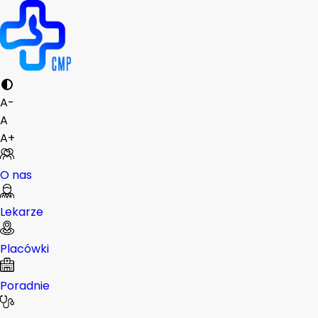
A-
A
A+
O nas
Lekarze
Placówki
Poradnie