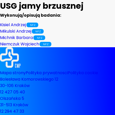
USG jamy brzusznej
Wykonują/opisują badania:
Kisiel Andrzej
Mikulski Andrzej
Michnik Barbara
Niemczuk Wojciech
Mapa strony
Polityka prywatnosci
Polityka cookie
Bolesława Komorowskiego 12
30-106 Kraków
12 427 05 40
Olszańska 5
31-513 Kraków
12 294 47 33