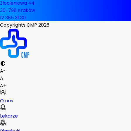
Złocieniowa 44
30-798 Kraków
12 385 31 30
Copyrights CMP
2026
A-
A
A+
O nas
Lekarze