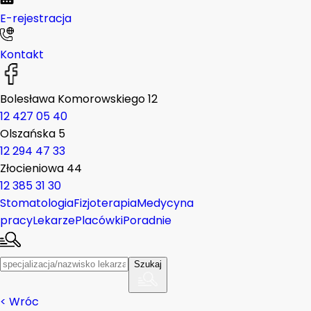
E-rejestracja
Kontakt
Bolesława Komorowskiego 12
12 427 05 40
Olszańska 5
12 294 47 33
Złocieniowa 44
12 385 31 30
Stomatologia
Fizjoterapia
Medycyna
pracy
Lekarze
Placówki
Poradnie
Szukaj
< Wróc