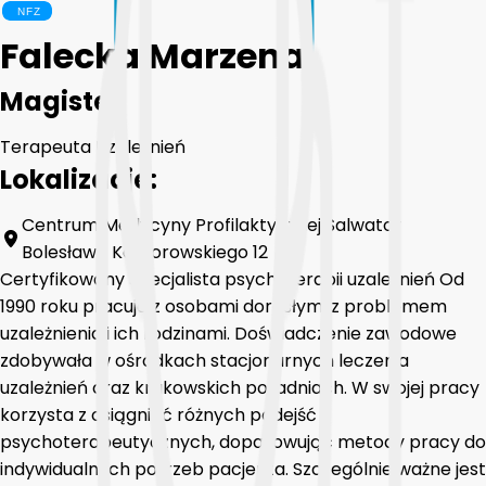
Falecka Marzena
Magister
Terapeuta Uzależnień
Lokalizacje:
Centrum Medycyny Profilaktycznej Salwator
Bolesława Komorowskiego 12
Certyfikowany specjalista psychoterapii uzależnień Od
1990 roku pracuje z osobami dorosłymi z problemem
uzależnienia i ich rodzinami. Doświadczenie zawodowe
zdobywała w ośrodkach stacjonarnych leczenia
uzależnień oraz krakowskich poradniach. W swojej pracy
korzysta z osiągnięć różnych podejść
psychoterapeutycznych, dopasowując metody pracy do
indywidualnych potrzeb pacjenta. Szczególnie ważne jest