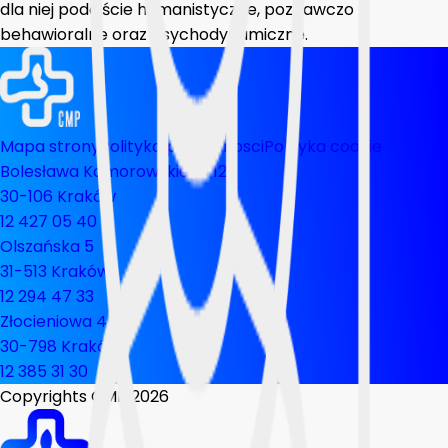
dla niej podejście humanistyczne, poznawczo
behawioralne oraz psychodynamiczne.
Mapa strony
Polityka prywatnosci
Polityka cookie
Bolesława Komorowskiego 12
30-106 Kraków
12 427 05 40
Olszańska 5
31-513 Kraków
12 294 47 33
Złocieniowa 44
30-798 Kraków
12 385 31 30
Copyrights CMP
2026