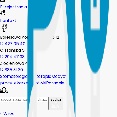
E-rejestracja
Kontakt
Bolesława Komorowskiego 12
12 427 05 40
Olszańska 5
12 294 47 33
Złocieniowa 44
12 385 31 30
Stomatologia
Fizjoterapia
Medycyna
pracy
Lekarze
Placówki
Poradnie
Szukaj
<
Wróć