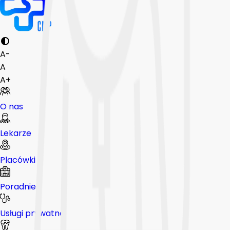
A-
A
A+
O nas
Lekarze
Placówki
Poradnie
Usługi prywatne