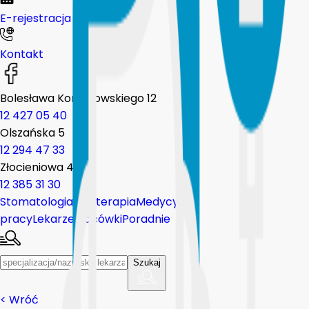
E-rejestracja
Kontakt
Bolesława Komorowskiego 12
12 427 05 40
Olszańska 5
12 294 47 33
Złocieniowa 44
12 385 31 30
Stomatologia
Fizjoterapia
Medycyna
pracy
Lekarze
Placówki
Poradnie
Szukaj
<
Wróć