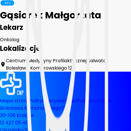
Gąsiorek Małgorzata
Lekarz
Onkolog
Lokalizacje:
Centrum Medycyny Profilaktycznej Salwator
Bolesława Komorowskiego 12
Mapa strony
Polityka prywatnosci
Polityka cookie
Bolesława Komorowskiego 12
30-106 Kraków
12 427 05 40
Olszańska 5