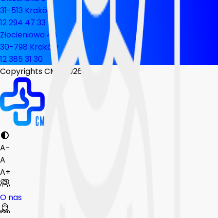
31-513 Kraków
12 294 47 33
Złocieniowa 44
30-798 Kraków
12 385 31 30
Copyrights CMP
2026
A-
A
A+
O nas