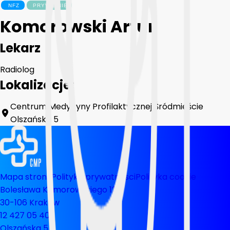
Komorowski Artur
Lekarz
Radiolog
Lokalizacje:
Centrum Medycyny Profilaktycznej Śródmieście
Olszańska 5
Mapa strony
Polityka prywatnosci
Polityka cookie
Bolesława Komorowskiego 12
30-106 Kraków
12 427 05 40
Olszańska 5