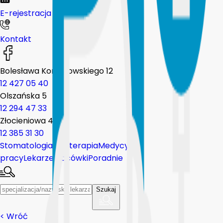
E-rejestracja
Kontakt
Bolesława Komorowskiego 12
12 427 05 40
Olszańska 5
12 294 47 33
Złocieniowa 44
12 385 31 30
Stomatologia
Fizjoterapia
Medycyna
pracy
Lekarze
Placówki
Poradnie
Szukaj
<
Wróć