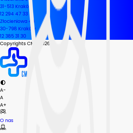
31-513 Kraków
12 294 47 33
Złocieniowa 44
30-798 Kraków
12 385 31 30
Copyrights CMP
2026
A-
A
A+
O nas