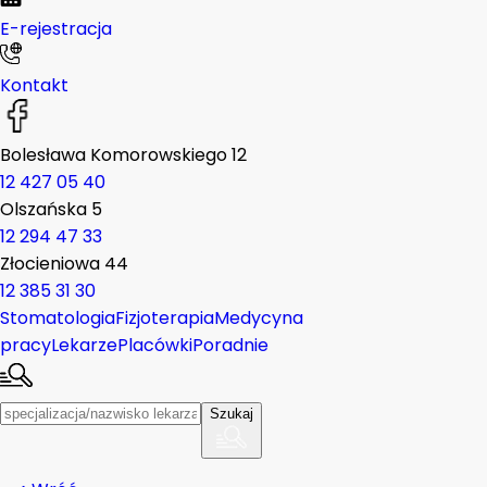
E-rejestracja
Kontakt
Bolesława Komorowskiego 12
12 427 05 40
Olszańska 5
12 294 47 33
Złocieniowa 44
12 385 31 30
Stomatologia
Fizjoterapia
Medycyna
pracy
Lekarze
Placówki
Poradnie
Szukaj