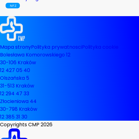
Mapa strony
Polityka prywatnosci
Polityka cookie
Bolesława Komorowskiego 12
30-106 Kraków
12 427 05 40
Olszańska 5
31-513 Kraków
12 294 47 33
Złocieniowa 44
30-798 Kraków
12 385 31 30
Copyrights CMP
2026